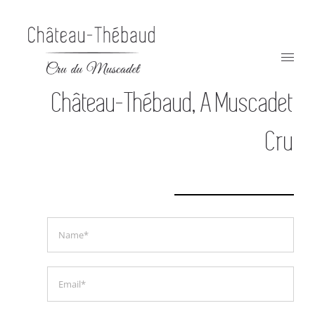
Skip
to
content
Château-Thébaud, A Muscadet
Cru